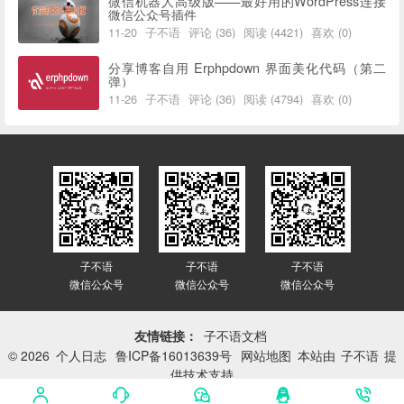
微信机器人高级版——最好用的WordPress连接
微信公众号插件
11-20
子不语
评论 (36)
阅读 (4421)
喜欢 (0)
分享博客自用 Erphpdown 界面美化代码（第二
弹）
11-26
子不语
评论 (36)
阅读 (4794)
喜欢 (0)
子不语
子不语
子不语
微信公众号
微信公众号
微信公众号
友情链接：
子不语文档
© 2026
个人日志
鲁ICP备16013639号
网站地图
本站由
子不语
提
供技术支持
网站已平稳运行：
3417天 7小时 35分 32秒